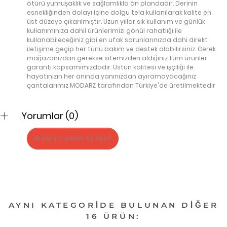
ötürü yumuşaklık ve sağlamlıkla ön plandadır. Derinin
esnekliğinden dolayı içine dolgu tela kullanılarak kalite en
üst düzeye çıkarılmıştır. Uzun yıllar sık kullanım ve günlük
kullanımınıza dahil ürünlerimizi gönül rahatlığı ile
kullanabileceğiniz gibi en ufak sorunlarınızda dahi direkt
iletişime geçip her türlü bakım ve destek alabilirsiniz. Gerek
mağazanızdan gerekse sitemizden aldığınız tüm ürünler
garanti kapsamımızdadır. Üstün kalitesi ve işçiliği ile
hayatınızın her anında yanınızdan ayıramayacağınız
çantalarımız MODARZ tarafından Türkiye'de üretilmektedir
Yorumlar (0)
İlk yorum yazan siz olun!
AYNI KATEGORIDE BULUNAN DIĞER
16 ÜRÜN: