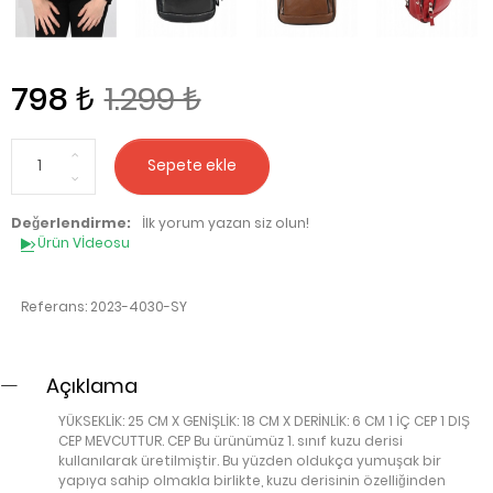
798 ₺
1.299 ₺
Sepete ekle
Değerlendirme:
İlk yorum yazan siz olun!
Ürün Vİdeosu
Referans:
2023-4030-SY
Açıklama
YÜKSEKLİK: 25 CM X GENİŞLİK: 18 CM X DERİNLİK: 6 CM 1 İÇ CEP 1 DIŞ
CEP MEVCUTTUR. CEP Bu ürünümüz 1. sınıf kuzu derisi
kullanılarak üretilmiştir. Bu yüzden oldukça yumuşak bir
yapıya sahip olmakla birlikte, kuzu derisinin özelliğinden