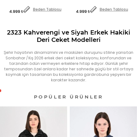
Fiyat
Fiyat
Beden Tablosu
Beden Tablosu
4.999 ₺
4.999 ₺
2323 Kahverengi ve Siyah Erkek Hakiki
Deri Ceket Modelleri
Şehir hayatının dinamizmini ve maskülen duruşunu stiline yansıtan
Sonbahar / Kış 2026 erkek deri ceket koleksiyonu, konforundan ve
tarzından ödün vermeyen erkeklere hitap ediyor. Günlük şehir
temposundan özel anlara kadar her sahnede güçlü bir stil ortaya
koymak için tasarlanan bu koleksiyonla gardırobuna yepyeni bir
karakter kazandır.
POPÜLER ÜRÜNLER