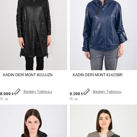
Fiyat
Fiyat
Beden Tablosu
Beden Tablosu
8.999 ₺
6.299 ₺