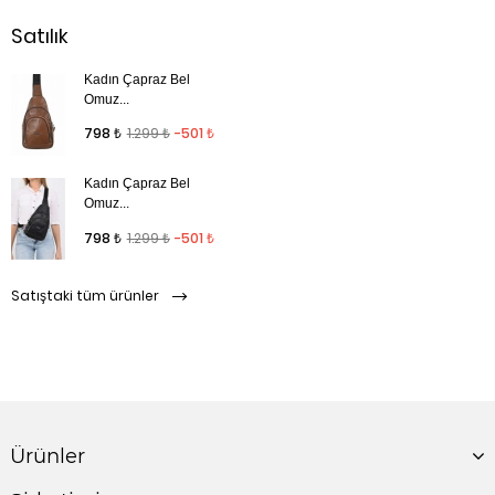
Satılık
Kadın Çapraz Bel
Omuz...
Normal fiyat
Fiyat
798 ₺
1.299 ₺
-501 ₺
Kadın Çapraz Bel
Omuz...
Normal fiyat
Fiyat
798 ₺
1.299 ₺
-501 ₺
Satıştaki tüm ürünler
Ürünler