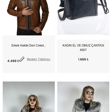
KADIN EL VE OMUZ ÇANTASI
4007
Fiyat
Beden Tablosu
Fiyat
1.999 ₺
4.499 ₺