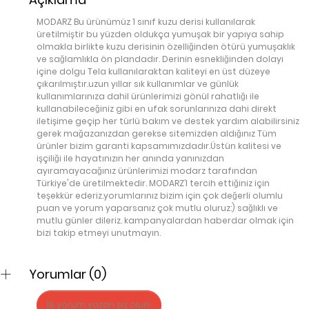
MODARZ Bu ürünümüz 1 sınıf kuzu derisi kullanılarak
üretilmiştir bu yüzden oldukça yumuşak bir yapıya sahip
olmakla birlikte kuzu derisinin özelliğinden ötürü yumuşaklık
ve sağlamlıkla ön plandadır. Derinin esnekliğinden dolayı
içine dolgu Tela kullanılaraktan kaliteyi en üst düzeye
çıkarılmıştır.uzun yıllar sık kullanımlar ve günlük
kullanımlarınıza dahil ürünlerimizi gönül rahatlığı ile
kullanabileceğiniz gibi en ufak sorunlarınıza dahi direkt
iletişime geçip her türlü bakım ve destek yardım alabilirsiniz
gerek mağazanızdan gerekse sitemizden aldığınız Tüm
ürünler bizim garanti kapsamımızdadır.Üstün kalitesi ve
işçiliği ile hayatınızın her anında yanınızdan
ayıramayacağınız ürünlerimizi modarz tarafından
Türkiye'de üretilmektedir. MODARZ’I tercih ettiğiniz için
teşekkür ederiz.yorumlarınız bizim için çok değerli olumlu
puan ve yorum yaparsanız çok mutlu oluruz:) sağlıklı ve
mutlu günler dileriz. kampanyalardan haberdar olmak için
bizi takip etmeyi unutmayın.
Yorumlar (0)
İlk yorum yazan siz olun!