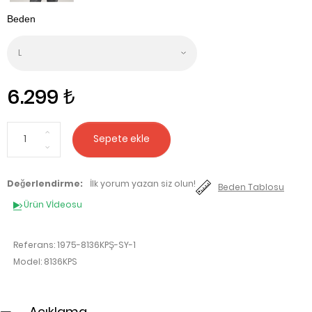
6.299 ₺
Sepete ekle
Değerlendirme:
İlk yorum yazan siz olun!
Beden Tablosu
Ürün Vİdeosu
Referans:
1975-8136KPŞ-SY-1
Model:
8136KPS
Açıklama