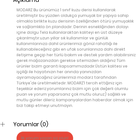
MODARZ Bu ürünümüz 1 sınıf kuzu derisi kullanılarak
üretilmiştir bu yüzden oldukça yumuşak bir yapıya sahip
olmakla birlikte kuzu derisinin özelliğinden ötürü yumuşaklık
ve sağlamlıkla ön plandadır. Derinin esnekliğinden dolayı
içine dolgu Tela kullanılaraktan kaliteyi en üst düzeye
çıkarılmıştır.uzun yıllar sık kullanımlar ve günlük
kullanımlarınıza dahil ürünlerimizi gönül rahatlığı ile
kullanabileceğiniz gibi en ufak sorunlarınıza dahi direkt
iletişime geçip her türlü bakım ve destek yardım alabilirsiniz
gerek mağazanızdan gerekse sitemizden aldığınız Tüm
ürünler bizim garanti kapsamımızdadır.Üstün kalitesi ve
işçiliği ile hayatınızın her anında yanınızdan
ayıramayacağınız ürünlerimizi modarz tarafından
Türkiye'de üretilmektedir. MODARZ’I tercih ettiğiniz için
teşekkür ederiz.yorumlarınız bizim için çok değerli olumlu
puan ve yorum yaparsanız çok mutlu oluruz:) sağlıklı ve
mutlu günler dileriz. kampanyalardan haberdar olmak için
bizi takip etmeyi unutmayın.
Yorumlar (0)
İlk yorum yazan siz olun!